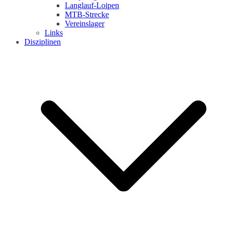
Langlauf-Loipen
MTB-Strecke
Vereinslager
Links
Disziplinen