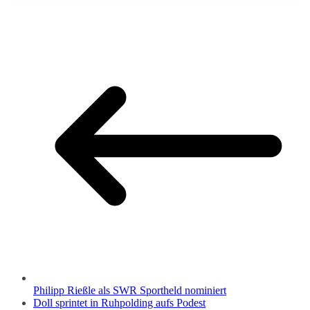
Email
Philipp Rießle als SWR Sportheld nominiert
Doll sprintet in Ruhpolding aufs Podest