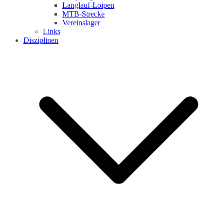
Langlauf-Loipen
MTB-Strecke
Vereinslager
Links
Disziplinen