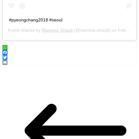
#pyeongchang2018 #seoul
A post shared by
Ramona Straub
(@ramona.straub) on
Feb 18, 2018 at 11:09pm PST
WhatsApp
Facebook
Twitter
Email