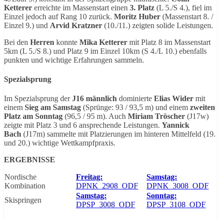
Ketterer
erreichte im Massenstart einen
3. Platz
(L 5./S 4.), fiel im
Einzel jedoch auf Rang 10 zurück.
Moritz Huber
(Massenstart 8. /
Einzel 9.) und
Arvid Kratzner
(10./11.) zeigten solide Leistungen.
Bei den
Herren
konnte
Mika Ketterer
mit Platz 8 im Massenstart
5km (L 5./S 8.) und Platz 9 im Einzel 10km (S 4./L 10.) ebenfalls
punkten und wichtige Erfahrungen sammeln.
Spezialsprung
Im Spezialsprung der
J16 männlich
dominierte
Elias Wider
mit
einem
Sieg am Samstag
(Sprünge: 93 / 93,5 m) und einem
zweiten
Platz am Sonntag
(96,5 / 95 m). Auch
Miriam Tröscher
(J17w)
zeigte mit Platz 3 und 6 ansprechende Leistungen.
Yannick
Bach
(J17m) sammelte mit Platzierungen im hinteren Mittelfeld (19.
und 20.) wichtige Wettkampfpraxis.
ERGEBNISSE
Nordische
Freitag:
Samstag:
Kombination
DPNK_2908_ODF
DPNK_3008_ODF
Samstag:
Sonntag:
Skispringen
DPSP_3008_ODF
DPSP_3108_ODF