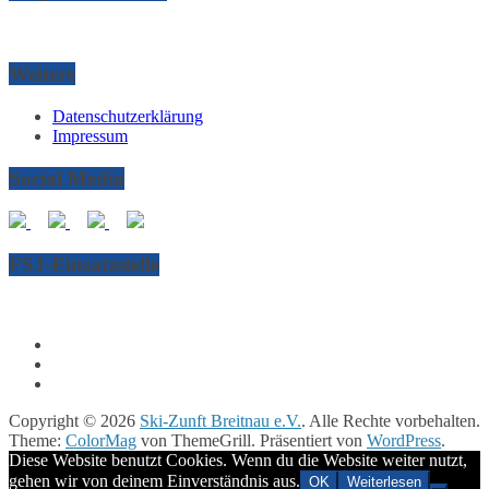
Weitere
Datenschutzerklärung
Impressum
Social Media
FSJ-Einsatzstelle
Copyright © 2026
Ski-Zunft Breitnau e.V.
. Alle Rechte vorbehalten.
Theme:
ColorMag
von ThemeGrill. Präsentiert von
WordPress
.
Diese Website benutzt Cookies. Wenn du die Website weiter nutzt,
gehen wir von deinem Einverständnis aus.
OK
Weiterlesen