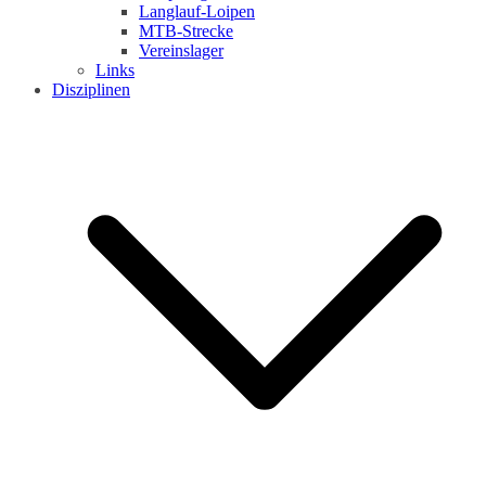
Langlauf-Loipen
MTB-Strecke
Vereinslager
Links
Disziplinen