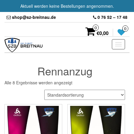
Aktuell werden keine Bestellungen angenommen.
Skip
shop@sz-breitnau.de
0 76 52 – 17 48
to
the
0
0
content
€0,00
Toggle
navigati
Rennanzug
Alle 8 Ergebnisse werden angezeigt