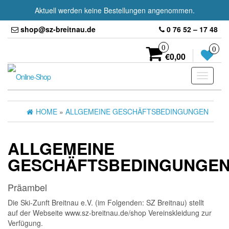
Aktuell werden keine Bestellungen angenommen.
Skip
shop@sz-breitnau.de
0 76 52 – 17 48
to
the
0
0
content
€0,00
Toggle
navigati
HOME
»
ALLGEMEINE GESCHÄFTSBEDINGUNGEN
ALLGEMEINE
GESCHÄFTSBEDINGUNGE
Präambel
Die Ski-Zunft Breitnau e.V. (im Folgenden: SZ Breitnau) stellt
auf der Webseite www.sz-breitnau.de/shop Vereinskleidung zur
Verfügung.