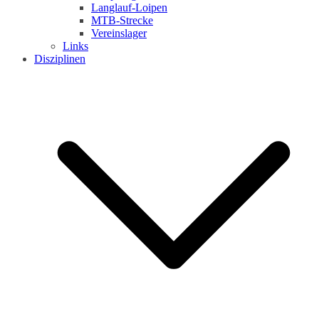
Langlauf-Loipen
MTB-Strecke
Vereinslager
Links
Disziplinen