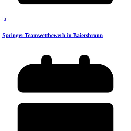
jb
Springer Teamwettbewerb in Baiersbronn