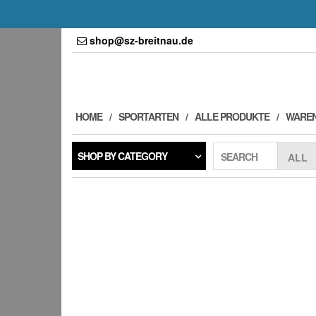
Skip
shop@sz-breitnau.de
to
the
content
HOME
SPORTARTEN
ALLE PRODUKTE
WARE
SHOP BY CATEGORY
SEARCH