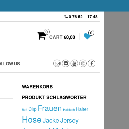
0 76 52 – 17 48
0
0
CART
€0,00
OLLOW US
WARENKORB
PRODUKT SCHLAGWÖRTER
Frauen
Clip
Halter
Buff
Halstuch
Hose
Jacke
Jersey