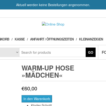
Aktuell werden keine Bestellungen angenommen.
NKORB
KASSE
ANFAHRT / ÖFFNUNGSZEITEN
KLEINANZEIGEN
F
GO
WARM-UP HOSE
»MÄDCHEN«
€
60,00
In den Warenkorb
Kinder-Schnitt